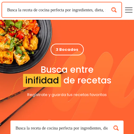
3 Bocados
Busca entre
inifidad
de recetas
Regístrate y guarda tus recetas favoritas