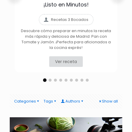
¡Listo en Minutos!
Recetas 3 Bocados
Descubre cómo preparar en minutos la receta
más rápida y deliciosa de Madrid: Pan con
D
Tomate y Jamón. ¡Perfecta para aficionados a
la cocina exprés!
Ver receta
Categories
Tags
Authors
Show all