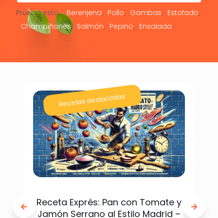
Prueba esto:
Berenjena
Pollo
Gambas
Estofado
Champiñones
Salmón
Pepino
Ensalada
Recetas destacadas
Receta Exprés: Pan con Tomate y
Jamón Serrano al Estilo Madrid –