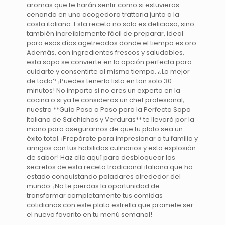
aromas que te harán sentir como si estuvieras
cenando en una acogedora trattoria junto a la
costa italiana. Esta receta no solo es deliciosa, sino
también increíblemente fácil de preparar, ideal
para esos días agetreados donde el tiempo es oro.
Además, con ingredientes frescos y saludables,
esta sopa se convierte en la opción perfecta para
cuidarte y consentirte al mismo tiempo. ¿Lo mejor
de todo? ¡Puedes tenerla lista en tan solo 30
minutos! No importa si no eres un experto en la
cocina o si ya te consideras un chef profesional,
nuestra **Guía Paso a Paso para la Perfecta Sopa
Italiana de Salchichas y Verduras** te llevará por la
mano para asegurarnos de que tu plato sea un
éxito total. ¡Prepárate para impresionar a tu familia y
amigos con tus habilidos culinarios y esta explosión
de sabor! Haz clic aquí para desbloquear los
secretos de esta receta tradicional italiana que ha
estado conquistando paladares alrededor del
mundo. ¡No te pierdas la oportunidad de
transformar completamente tus comidas
cotidianas con este plato estrella que promete ser
el nuevo favorito en tu menú semanal!