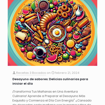
Recetas 3 Bocados
on
febrero 21, 2024
Desayuno de sabores: Delicias culinarias para
iniciar el día
¡Transforma Tus Mañanas en Una Aventura
Culinaria! Aprende a Preparar el Desayuno Más
Exquisito y Comienza el Día Con Energía" ¿Cansado
de despertar cada mañana con la misma rutina de