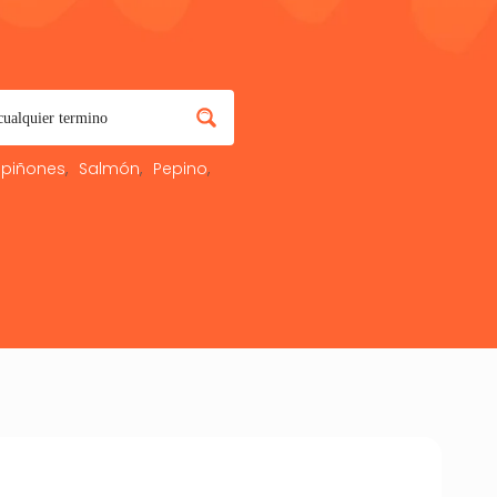
piñones
Salmón
Pepino