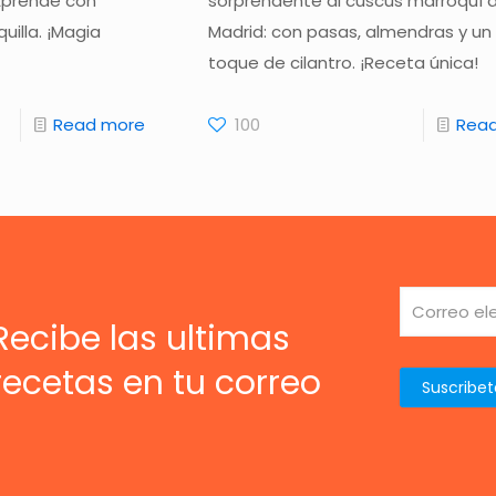
 Aprende con
sorprendente al cuscús marroquí 
uilla. ¡Magia
Madrid: con pasas, almendras y un
toque de cilantro. ¡Receta única!
Read more
100
Rea
Recibe las ultimas
recetas en tu correo