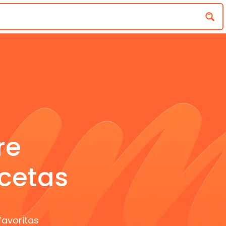
re
cetas
favoritas