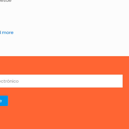
desde
d more