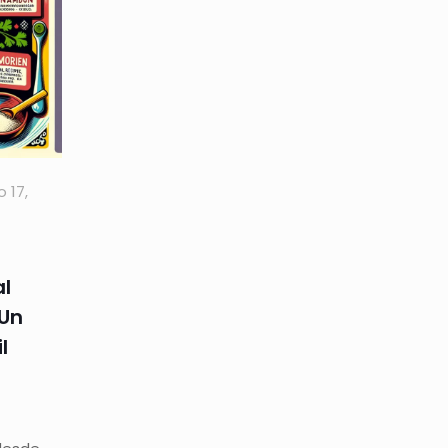
o 17,
al
¡Un
l