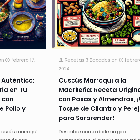
on
febrero 17,
Recetas 3 Bocados
on
febrer
2024
 Auténtico:
Cuscús Marroquí a la
id en Tu
Madrileña: Receta Origin
 con
con Pasas y Almendras, 
e Pollo y
Toque de Cilantro y Pereji
para Sorprender!
 cuscús marroquí
Descubre cómo darle un giro