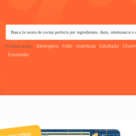
Prueba esto:
Berenjena
Pollo
Gambas
Estofado
Cham
Ensalada