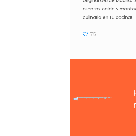
original desde Madrid.
cilantro, caldo y manteq
culinaria en tu cocina!
75