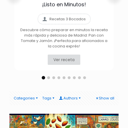
¡Listo en Minutos!
Recetas 3 Bocados
Descubre cómo preparar en minutos la receta
más rápida y deliciosa de Madrid: Pan con
D
Tomate y Jamón. ¡Perfecta para aficionados a
la cocina exprés!
Ver receta
Categories
Tags
Authors
Show all