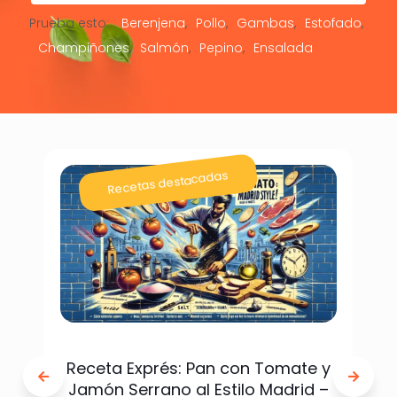
Prueba esto:
Berenjena
Pollo
Gambas
Estofado
Champiñones
Salmón
Pepino
Ensalada
Recetas destacadas
Receta Exprés: Pan con Tomate y
Jamón Serrano al Estilo Madrid –