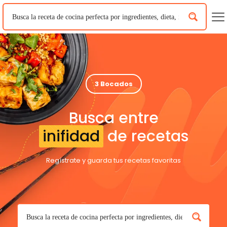
3 Bocados
Busca entre
inifidad
de recetas
Regístrate y guarda tus recetas favoritas