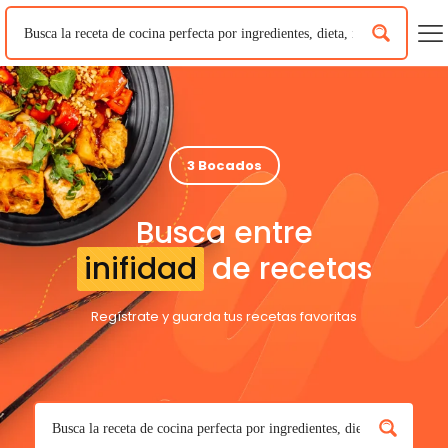
3 Bocados
Busca entre
inifidad
de recetas
Regístrate y guarda tus recetas favoritas