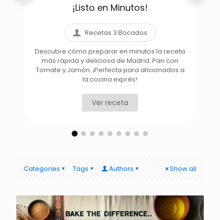
¡Listo en Minutos!
Recetas 3 Bocados
Descubre cómo preparar en minutos la receta
más rápida y deliciosa de Madrid: Pan con
D
Tomate y Jamón. ¡Perfecta para aficionados a
la cocina exprés!
Ver receta
Categories
Tags
Authors
Show all