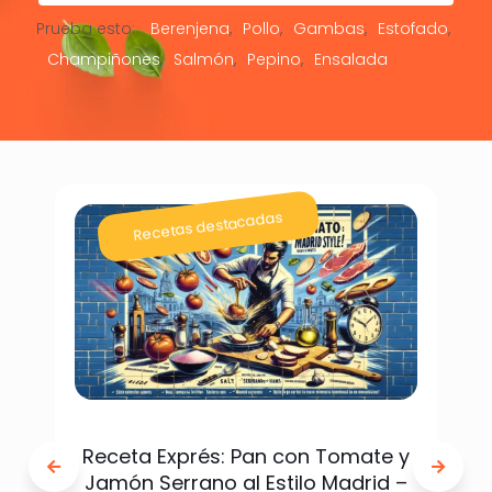
Prueba esto:
Berenjena
Pollo
Gambas
Estofado
Champiñones
Salmón
Pepino
Ensalada
Recetas destacadas
Receta Exprés: Pan con Tomate y
Jamón Serrano al Estilo Madrid –