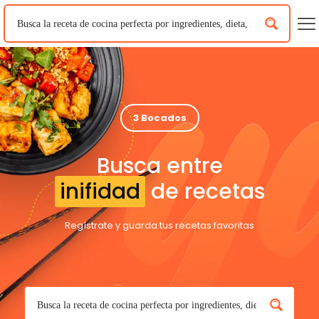
3 Bocados
Busca entre
inifidad
de recetas
Regístrate y guarda tus recetas favoritas