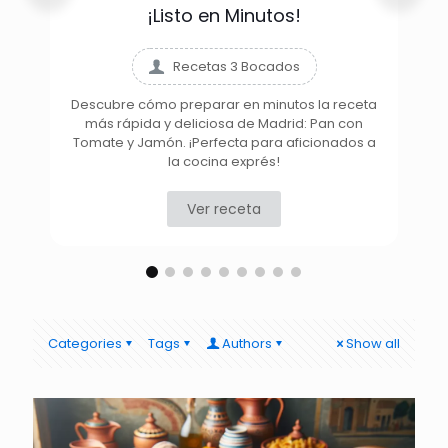
¡Listo en Minutos!
Recetas 3 Bocados
Descubre cómo preparar en minutos la receta
más rápida y deliciosa de Madrid: Pan con
D
Tomate y Jamón. ¡Perfecta para aficionados a
la cocina exprés!
Ver receta
Categories
Tags
Authors
Show all