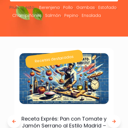
Prueba esto:
Berenjena
Pollo
Gambas
Estofado
Champiñones
Salmón
Pepino
Ensalada
Recetas destacadas
Receta Exprés: Pan con Tomate y
Jamón Serrano al Estilo Madrid –