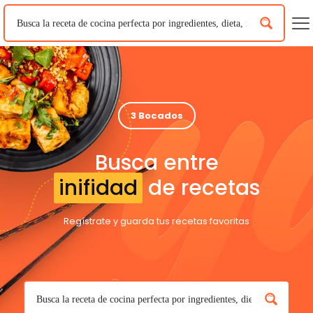
3 Bocados
Busca entre
inifidad
de recetas
Regístrate y guarda tus recetas favoritas