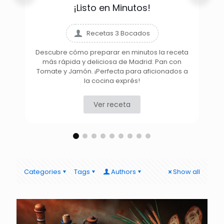
¡Listo en Minutos!
Recetas 3 Bocados
Descubre cómo preparar en minutos la receta
más rápida y deliciosa de Madrid: Pan con
D
Tomate y Jamón. ¡Perfecta para aficionados a
la cocina exprés!
Ver receta
Categories
Tags
Authors
Show all