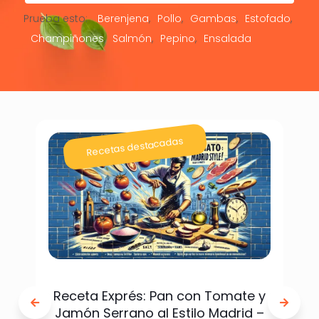
Prueba esto:
Berenjena
Pollo
Gambas
Estofado
Champiñones
Salmón
Pepino
Ensalada
Recetas destacadas
Receta Exprés: Pan con Tomate y
Jamón Serrano al Estilo Madrid –