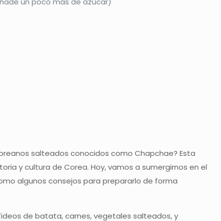
, añade un poco más de azúcar)
os coreanos salteados conocidos como Chapchae? Esta
storia y cultura de Corea. Hoy, vamos a sumergirnos en el
í como algunos consejos para prepararlo de forma
ideos de batata, carnes, vegetales salteados, y