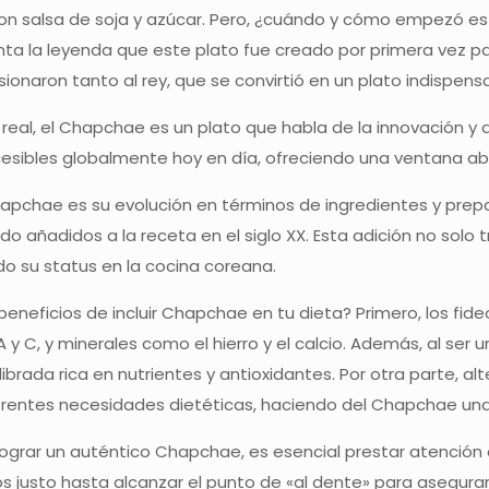
n salsa de soja y azúcar. Pero, ¿cuándo y cómo empezó esta de
ta la leyenda que este plato fue creado por primera vez pa
sionaron tanto al rey, que se convirtió en un plato indispens
a real, el Chapchae es un plato que habla de la innovación y 
esibles globalmente hoy en día, ofreciendo una ventana abi
apchae es su evolución en términos de ingredientes y prepa
o añadidos a la receta en el siglo XX. Esta adición no solo 
ndo su status en la cocina coreana.
 beneficios de incluir Chapchae en tu dieta? Primero, los f
 A y C, y minerales como el hierro y el calcio. Además, al se
librada rica en nutrientes y antioxidantes. Por otra parte, a
erentes necesidades dietéticas, haciendo del Chapchae una 
ograr un auténtico Chapchae, es esencial prestar atención a 
s justo hasta alcanzar el punto de «al dente» para asegurar 