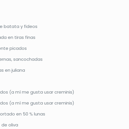
e batata y fideos
da en tiras finas
mente picados
tiernas, sancochadas
s en juliana
dos (a mí me gusta usar creminis)
dos (a mí me gusta usar creminis)
cortado en 50 % lunas
 de oliva