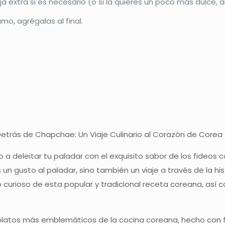
ja extra si es necesario (o si la quieres un poco más dulce
mo, agrégalas al final.
trás de Chapchae: Un Viaje Culinario al Corazón de Corea
o a deleitar tu paladar con el exquisito sabor de los fide
 un gusto al paladar, sino también un viaje a través de la hi
to curioso de esta popular y tradicional receta coreana, as
platos más emblemáticos de la cocina coreana, hecho con f