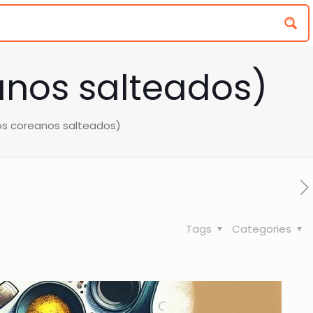
anos salteados)
s coreanos salteados)
Tags
Categories