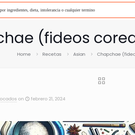
hae (fideos core
Home
Recetas
Asian
Chapchae (fideo
Bocados
on
febrero 21, 2024