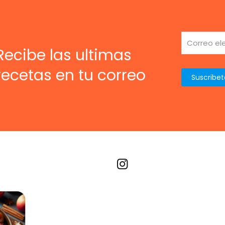
Recibe las ultimas
recetas en tu correo
Recetas por imagen