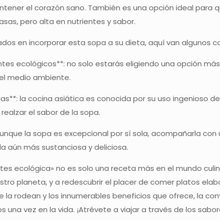
tener el corazón sano. También es una opción ideal para q
asas, pero alta en nutrientes y sabor.
dos en incorporar esta sopa a su dieta, aquí van algunos c
ntes ecológicos**: no solo estarás eligiendo una opción más
del medio ambiente.
as**: la cocina asiática es conocida por su uso ingenioso d
realzar el sabor de la sopa.
nque la sopa es excepcional por sí sola, acompañarla con u
a aún más sustanciosa y deliciosa.
tes ecológica» no es solo una receta más en el mundo culinar
tro planeta, y a redescubrir el placer de comer platos elabo
que la rodean y los innumerables beneficios que ofrece, la 
una vez en la vida. ¡Atrévete a viajar a través de los sabore