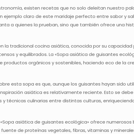
stronomía, existen recetas que no solo deleitan nuestro pal
n ejemplo claro de este maridaje perfecto entre sabor y sal
ncanta a quienes la prueban, sino que también ofrece una his
en la tradicional cocina asiática, conocida por su capacid
tensos y equilibrados. La «Sopa asiática de guisantes ecológi
de productos orgánicos y sostenibles, haciendo eco de la cr
sobre esta sopa es que, aunque los guisantes hayan sido uti
inspiración asiática es relativamente reciente. Esto se debe
 y técnicas culinarias entre distintas culturas, enriquecie
 «Sopa asiática de guisantes ecológica» ofrece numerosos be
 fuente de proteínas vegetales, fibras, vitaminas y minerales