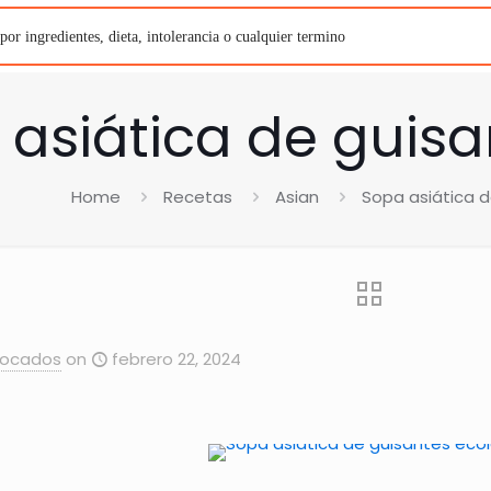
asiática de guisa
Home
Recetas
Asian
Sopa asiática d
Bocados
on
febrero 22, 2024