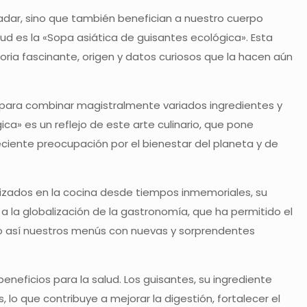
adar, sino que también benefician a nuestro cuerpo
ud es la «Sopa asiática de guisantes ecológica». Esta
toria fascinante, origen y datos curiosos que la hacen aún
ad para combinar magistralmente variados ingredientes y
ca» es un reflejo de este arte culinario, que pone
eciente preocupación por el bienestar del planeta y de
lizados en la cocina desde tiempos inmemoriales, su
 a la globalización de la gastronomía, que ha permitido el
ndo así nuestros menús con nuevas y sorprendentes
neficios para la salud. Los guisantes, su ingrediente
, lo que contribuye a mejorar la digestión, fortalecer el