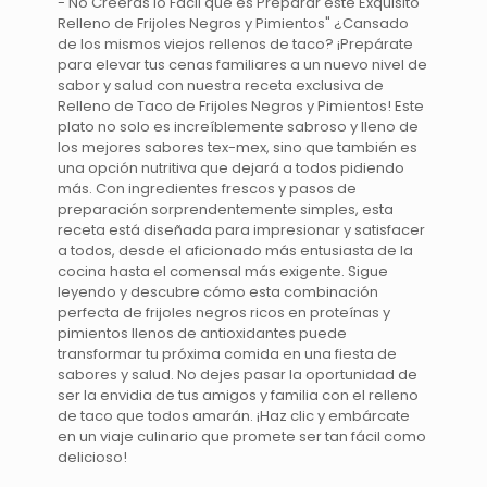
- No Creerás lo Fácil que es Preparar este Exquisito
Relleno de Frijoles Negros y Pimientos" ¿Cansado
de los mismos viejos rellenos de taco? ¡Prepárate
para elevar tus cenas familiares a un nuevo nivel de
sabor y salud con nuestra receta exclusiva de
Relleno de Taco de Frijoles Negros y Pimientos! Este
plato no solo es increíblemente sabroso y lleno de
los mejores sabores tex-mex, sino que también es
una opción nutritiva que dejará a todos pidiendo
más. Con ingredientes frescos y pasos de
preparación sorprendentemente simples, esta
receta está diseñada para impresionar y satisfacer
a todos, desde el aficionado más entusiasta de la
cocina hasta el comensal más exigente. Sigue
leyendo y descubre cómo esta combinación
perfecta de frijoles negros ricos en proteínas y
pimientos llenos de antioxidantes puede
transformar tu próxima comida en una fiesta de
sabores y salud. No dejes pasar la oportunidad de
ser la envidia de tus amigos y familia con el relleno
de taco que todos amarán. ¡Haz clic y embárcate
en un viaje culinario que promete ser tan fácil como
delicioso!