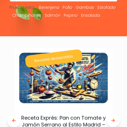
Prueba esto:
Berenjena
Pollo
Gambas
Estofado
Champiñones
Salmón
Pepino
Ensalada
Recetas destacadas
Receta Exprés: Pan con Tomate y
Jamón Serrano al Estilo Madrid –