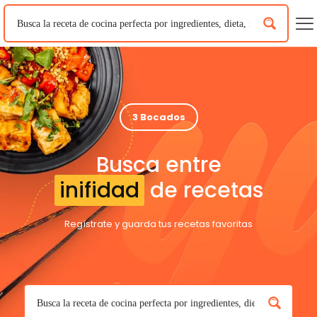
3 Bocados
Busca entre
inifidad
de recetas
Regístrate y guarda tus recetas favoritas