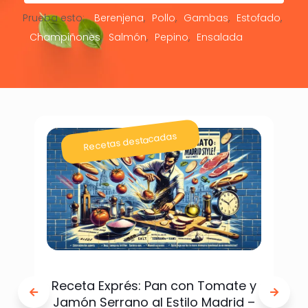
Prueba esto:
Berenjena
Pollo
Gambas
Estofado
Champiñones
Salmón
Pepino
Ensalada
Recetas destacadas
Receta Exprés: Pan con Tomate y
Jamón Serrano al Estilo Madrid –