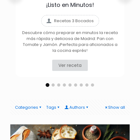
¡Listo en Minutos!
Recetas 3 Bocados
Descubre cómo preparar en minutos la receta
más rápida y deliciosa de Madrid: Pan con
D
Tomate y Jamón. ¡Perfecta para aficionados a
la cocina exprés!
Ver receta
Categories
Tags
Authors
Show all