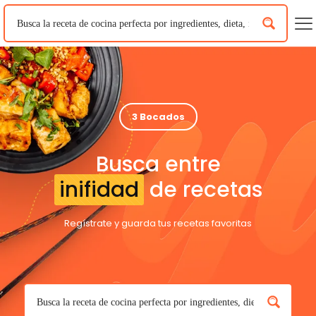
3 Bocados
Busca entre
inifidad
de recetas
Regístrate y guarda tus recetas favoritas