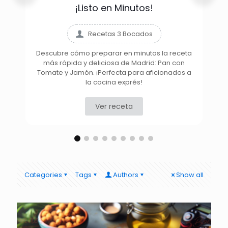
¡Listo en Minutos!
Recetas 3 Bocados
Descubre cómo preparar en minutos la receta
más rápida y deliciosa de Madrid: Pan con
D
Tomate y Jamón. ¡Perfecta para aficionados a
la cocina exprés!
Ver receta
Categories
Tags
Authors
Show all