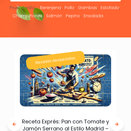
Prueba esto:
Berenjena
Pollo
Gambas
Estofado
Champiñones
Salmón
Pepino
Ensalada
Recetas destacadas
Receta Exprés: Pan con Tomate y
Jamón Serrano al Estilo Madrid –