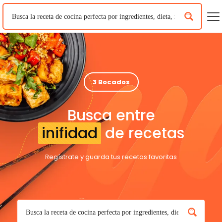
3 Bocados
Busca entre
inifidad
de recetas
Regístrate y guarda tus recetas favoritas