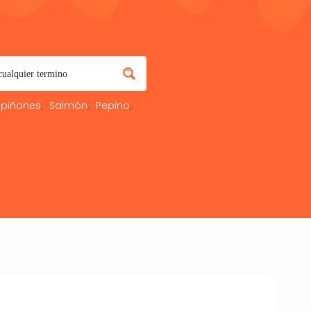
piñones
Salmón
Pepino