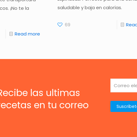
saludable y baja en calorías.
os. ¡No te la
69
Rea
Read more
Recibe las ultimas
recetas en tu correo