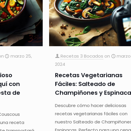
on
marzo 25,
Recetas 3 Bocados
on
marzo 
2024
cioso
Recetas Vegetarianas
uí con
Fáciles: Salteado de
esta de
Champiñones y Espinac
Descubre cómo hacer deliciosas
recetas vegetarianas fáciles con
 Couscous
nuestro Salteado de Champiñones
 una receta
Espinacas. Perfecto para una cen
e te transportará