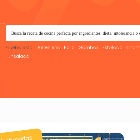
Prueba esto:
Berenjena
Pollo
Gambas
Estofado
Cham
Ensalada