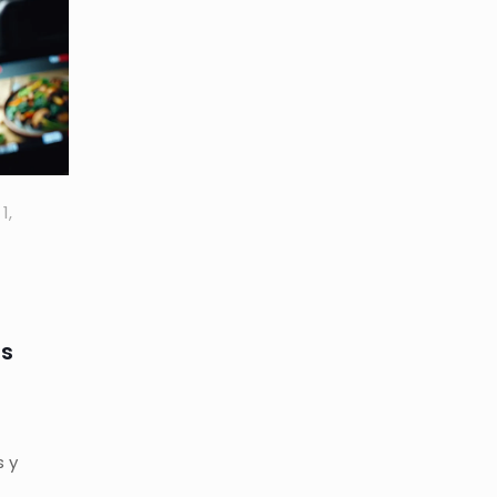
1,
as
 y
a