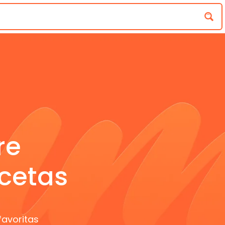
re
cetas
favoritas