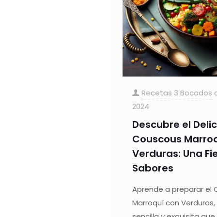
Recetas 3 Bocados
2024
Descubre el Deli
Couscous Marroq
Verduras: Una Fi
Sabores
Aprende a preparar el
Marroquí con Verduras,
sencilla y exquisita qu