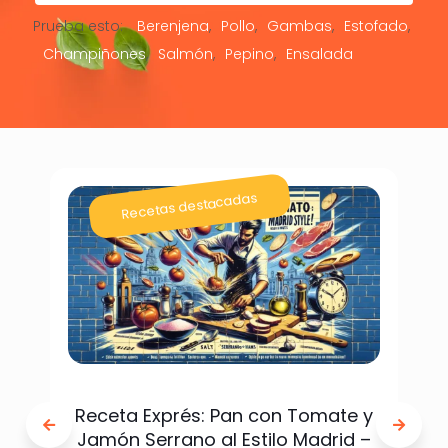
Prueba esto:
Berenjena
Pollo
Gambas
Estofado
Champiñones
Salmón
Pepino
Ensalada
Recetas destacadas
Receta Exprés: Pan con Tomate y
Jamón Serrano al Estilo Madrid –