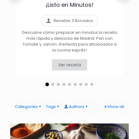
¡Listo en Minutos!
Recetas 3 Bocados
Descubre cómo preparar en minutos la receta
más rápida y deliciosa de Madrid: Pan con
D
Tomate y Jamón. ¡Perfecta para aficionados a
la cocina exprés!
Ver receta
Categories
Tags
Authors
Show all