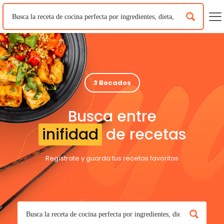
3 Bocados
Busca entre
inifidad
de recetas
Regístrate y guarda tus recetas favoritas