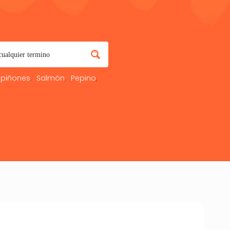
piñones
Salmón
Pepino