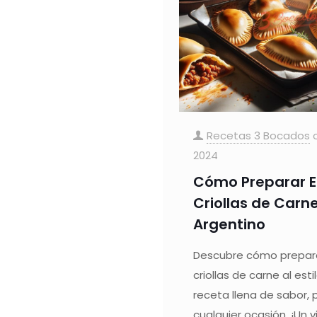
Recetas 3 Bocados
2024
Cómo Preparar
Criollas de Carne 
Argentino
Descubre cómo prepa
criollas de carne al est
receta llena de sabor, 
cualquier ocasión. ¡Un vi