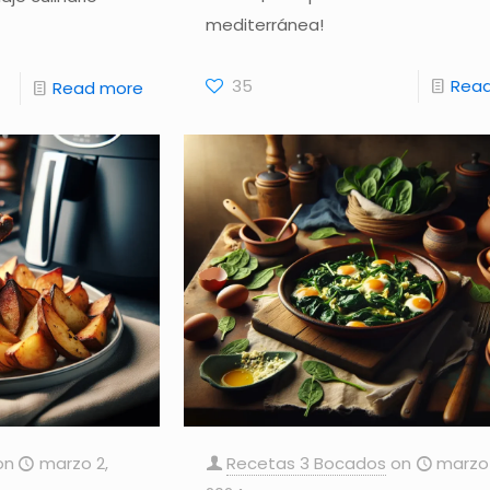
mediterránea!
35
Rea
Read more
on
marzo 2,
Recetas 3 Bocados
on
marzo 