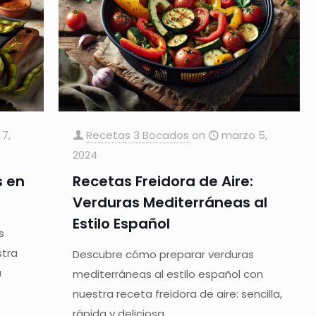
7,
Recetas 3 Bocados
on
marzo 5,
2024
s en
Recetas Freidora de Aire:
Verduras Mediterráneas al
Estilo Español
s
stra
Descubre cómo preparar verduras
a
mediterráneas al estilo español con
nuestra receta freidora de aire: sencilla,
rápida y deliciosa.