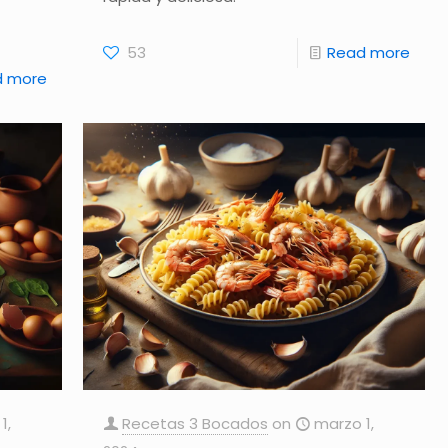
53
Read more
d more
1,
Recetas 3 Bocados
on
marzo 1,