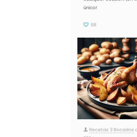
único!
68
Recetas 3 Bocados