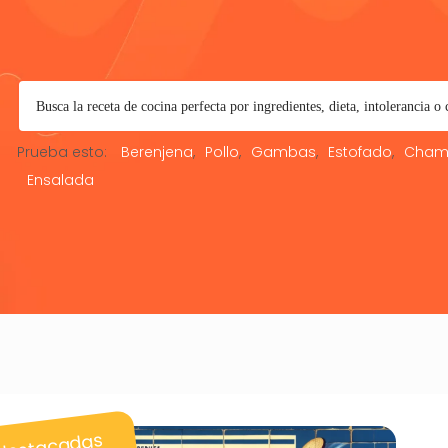
Prueba esto:
Berenjena
Pollo
Gambas
Estofado
Cham
Ensalada