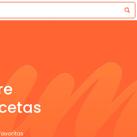
re
cetas
favoritas