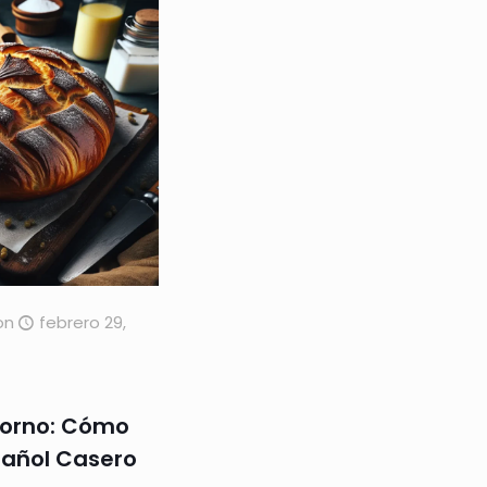
on
febrero 29,
Horno: Cómo
pañol Casero