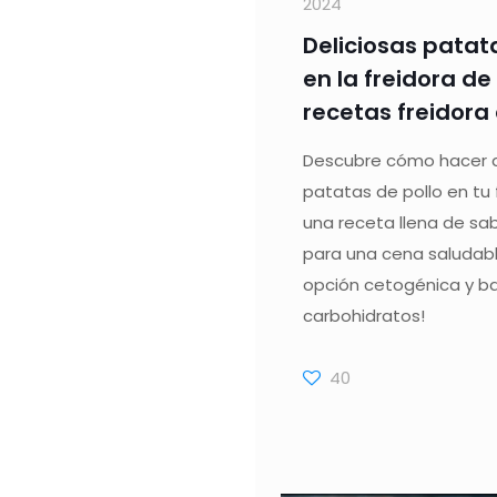
2024
Deliciosas patat
en la freidora de 
recetas freidora 
Descubre cómo hacer d
patatas de pollo en tu f
una receta llena de sa
para una cena saludable
opción cetogénica y ba
carbohidratos!
40