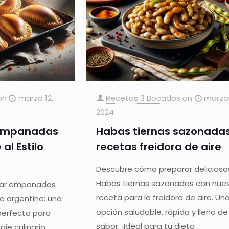
on
marzo 12,
Recetas 3 Bocados
on
marzo 
2024
 Empanadas
Habas tiernas sazonada
al Estilo
recetas freidora de aire
Descubre cómo preparar deliciosa
Habas tiernas sazonadas con nue
rar empanadas
receta para la freidora de aire. Un
ilo argentino: una
opción saludable, rápida y llena de
perfecta para
sabor. ¡Ideal para tu dieta
aje culinario