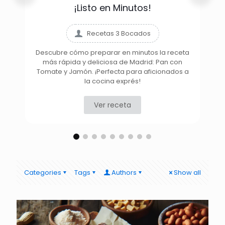
¡Listo en Minutos!
Recetas 3 Bocados
Descubre cómo preparar en minutos la receta
más rápida y deliciosa de Madrid: Pan con
D
Tomate y Jamón. ¡Perfecta para aficionados a
la cocina exprés!
Ver receta
Categories
Tags
Authors
Show all