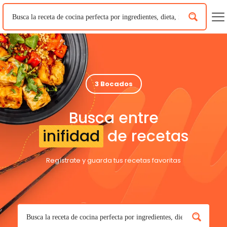
3 Bocados
Busca entre
inifidad
de recetas
Regístrate y guarda tus recetas favoritas