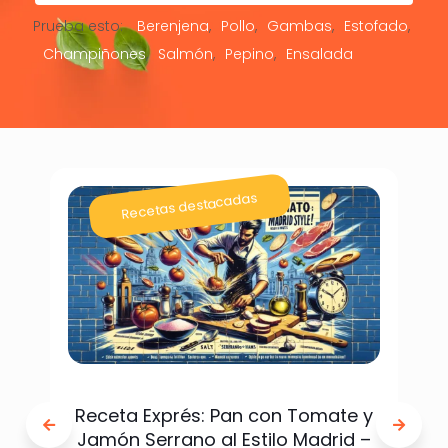
Prueba esto:
Berenjena
Pollo
Gambas
Estofado
Champiñones
Salmón
Pepino
Ensalada
Recetas destacadas
Receta Exprés: Pan con Tomate y
Jamón Serrano al Estilo Madrid –