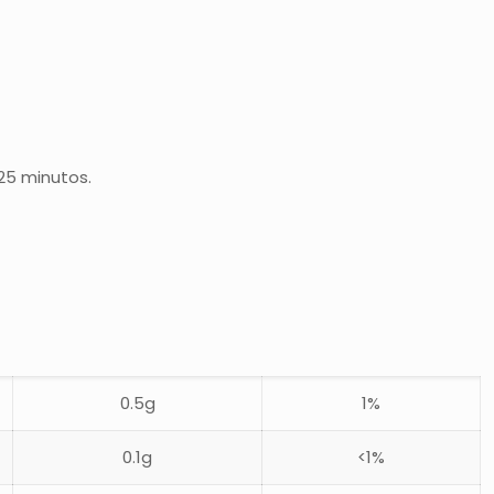
25 minutos.
0.5g
1%
0.1g
<1%