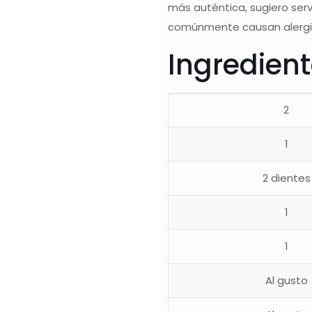
más auténtica, sugiero serv
comúnmente causan alergias
Ingredien
2
1
2 dientes
1
1
Al gusto