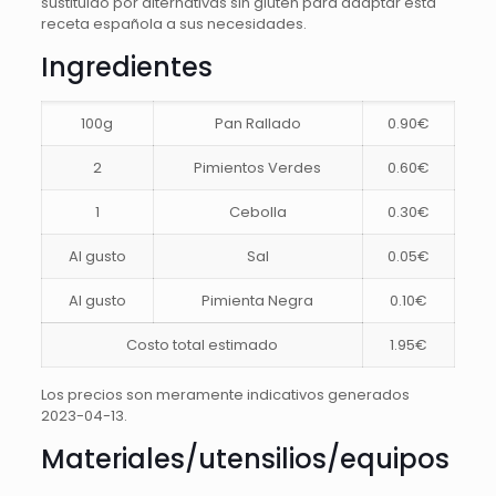
sustituido por alternativas sin gluten para adaptar esta
receta española a sus necesidades.
Ingredientes
100g
Pan Rallado
0.90€
2
Pimientos Verdes
0.60€
1
Cebolla
0.30€
Al gusto
Sal
0.05€
Al gusto
Pimienta Negra
0.10€
Costo total estimado
1.95€
Los precios son meramente indicativos generados
2023-04-13.
Materiales/utensilios/equipos