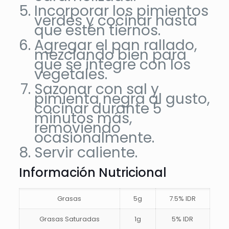
Incorporar los pimientos
verdes y cocinar hasta
que estén tiernos.
Agregar el pan rallado,
mezclando bien para
que se integre con los
vegetales.
Sazonar con sal y
pimienta negra al gusto,
cocinar durante 5
minutos más,
removiendo
ocasionalmente.
Servir caliente.
Información Nutricional
Grasas
5g
7.5% IDR
Grasas Saturadas
1g
5% IDR