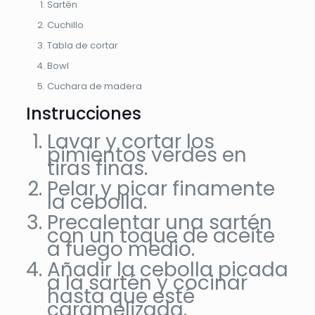
Sartén
Cuchillo
Tabla de cortar
Bowl
Cuchara de madera
Instrucciones
Lavar y cortar los
pimientos verdes en
tiras finas.
Pelar y picar finamente
la cebolla.
Precalentar una sartén
con un toque de aceite
a fuego medio.
Añadir la cebolla picada
a la sartén y cocinar
hasta que esté
caramelizada.