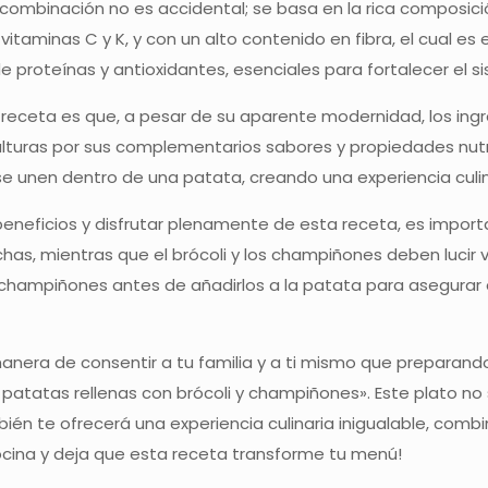
combinación no es accidental; se basa en la rica composición
itaminas C y K, y con un alto contenido en fibra, el cual es 
de proteínas y antioxidantes, esenciales para fortalecer e
receta es que, a pesar de su aparente modernidad, los ingr
ulturas por sus complementarios sabores y propiedades nutr
se unen dentro de una patata, creando una experiencia culin
neficios y disfrutar plenamente de esta receta, es importa
has, mientras que el brócoli y los champiñones deben lucir v
s champiñones antes de añadirlos a la patata para asegurar
nera de consentir a tu familia y a ti mismo que preparando
 patatas rellenas con brócoli y champiñones». Este plato no
bién te ofrecerá una experiencia culinaria inigualable, comb
cocina y deja que esta receta transforme tu menú!