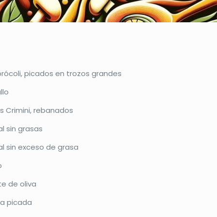
brócoli, picados en trozos grandes
llo
 Crimini, rebanados
l sin grasas
al sin exceso de grasa
o
e de oliva
la picada