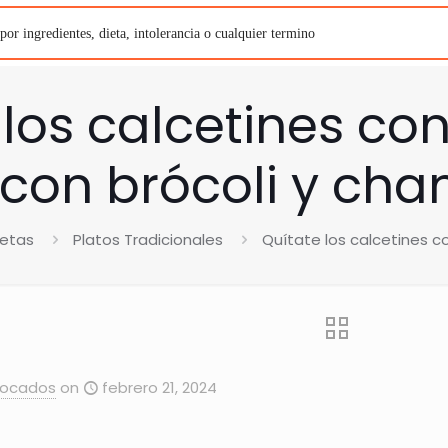
 los calcetines co
con brócoli y ch
etas
Platos Tradicionales
Quítate los calcetines c
Bocados
on
febrero 21, 2024