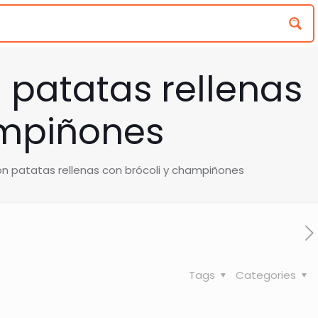
n patatas rellenas
ampiñones
on patatas rellenas con brócoli y champiñones
Tags
Categories