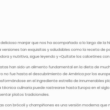
 delicioso manjar que nos ha acompañado a lo largo de la hi
 versiones tan exquisitas y saludables como la receta de pa
ora y nutritiva, sigue leyendo y «Quítate los calcetines co
atas han sido un alimento fundamental en la dieta de muchas
ro no fue hasta el descubrimiento de América por los europ
ormándose en el ingrediente estrella de innumerables plati
ta técnica culinaria puede rastrearse hasta Europa en el si
entar platos tradicionales.
nas con brócoli y champiñones es una versión moderna que no