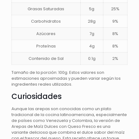
Grasas Saturadas
5g
25%
Carbohidratos
28g
9%
Azúcares
7g
8%
Proteínas
4g
8%
Contenido de Sal
0.1g
2%
Tamaño de la porción: 100g. Estos valores son
estimaciones aproximadas y pueden variar según los
ingredientes reales utilizados.
Curiosidades
Aunque las arepas son conocidas como un plato
tradicional de la cocina latinoamericana, especialmente
de países como Venezuela y Colombia, la versión de
Arepas de Maíz Dulces con Queso Fresco es una
variante deliciosa que combina el dulce sabor del maíz
con el frescor del queso. Esta receta ofrece un toque