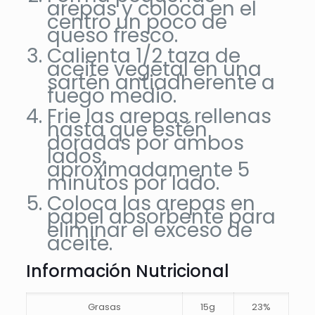
arepas y coloca en el
centro un poco de
queso fresco.
Calienta 1/2 taza de
aceite vegetal en una
sartén antiadherente a
fuego medio.
Frie las arepas rellenas
hasta que estén
doradas por ambos
lados,
aproximadamente 5
minutos por lado.
Coloca las arepas en
papel absorbente para
eliminar el exceso de
aceite.
Información Nutricional
Grasas
15g
23%