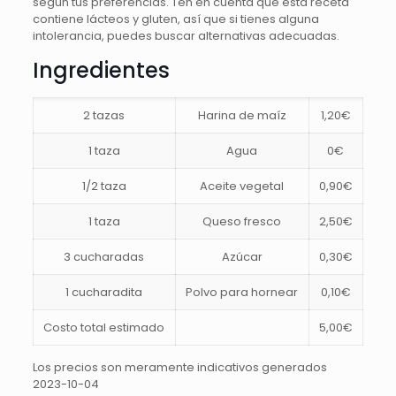
según tus preferencias. Ten en cuenta que esta receta
contiene lácteos y gluten, así que si tienes alguna
intolerancia, puedes buscar alternativas adecuadas.
Ingredientes
2 tazas
Harina de maíz
1,20€
1 taza
Agua
0€
1/2 taza
Aceite vegetal
0,90€
1 taza
Queso fresco
2,50€
3 cucharadas
Azúcar
0,30€
1 cucharadita
Polvo para hornear
0,10€
Costo total estimado
5,00€
Los precios son meramente indicativos generados
2023-10-04