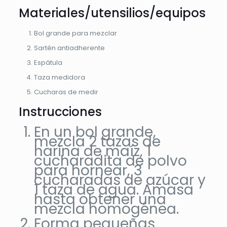
Materiales/utensilios/equipos
Bol grande para mezclar
Sartén antiadherente
Espátula
Taza medidora
Cucharas de medir
Instrucciones
En un bol grande,
mezcla 2 tazas de
harina de maíz, 1
cucharadita de polvo
para hornear, 3
cucharadas de azúcar y
1 taza de agua. Amasa
hasta obtener una
mezcla homogénea.
Forma pequeñas