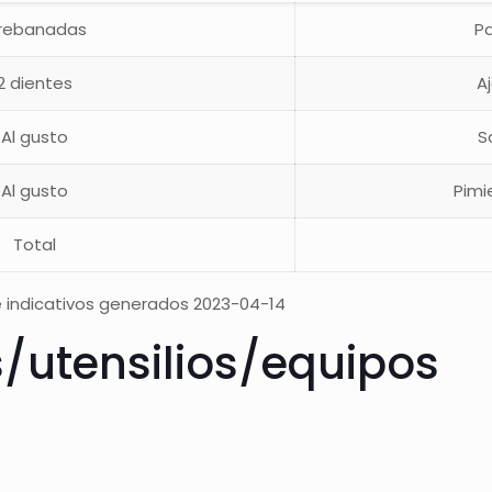
 rebanadas
P
2 dientes
A
Al gusto
S
Al gusto
Pimi
Total
 indicativos generados 2023-04-14
s/utensilios/equipos