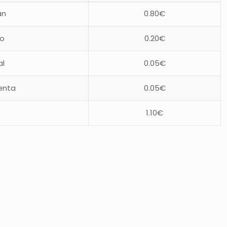
an
0.80€
jo
0.20€
al
0.05€
enta
0.05€
1.10€