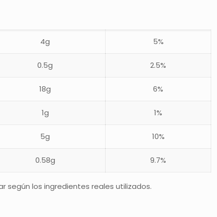
4g
5%
0.5g
2.5%
18g
6%
1g
1%
5g
10%
0.58g
9.7%
 según los ingredientes reales utilizados.