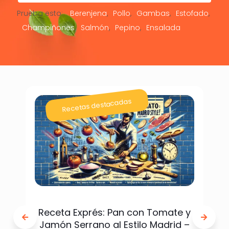
Prueba esto:
Berenjena
Pollo
Gambas
Estofado
Champiñones
Salmón
Pepino
Ensalada
Recetas destacadas
Receta Exprés: Pan con Tomate y
Jamón Serrano al Estilo Madrid –