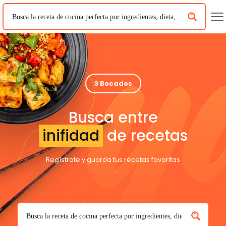
3 Bocados
Busca entre
inifidad
de recetas
Regístrate y guarda tus recetas favoritas