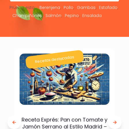
Prueba esto:
Berenjena
Pollo
Gambas
Estofado
Champiñones
Salmón
Pepino
Ensalada
Recetas destacadas
Receta Exprés: Pan con Tomate y
Jamón Serrano al Estilo Madrid –