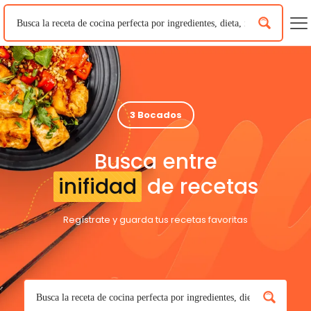
3 Bocados
Busca entre
inifidad
de recetas
Regístrate y guarda tus recetas favoritas