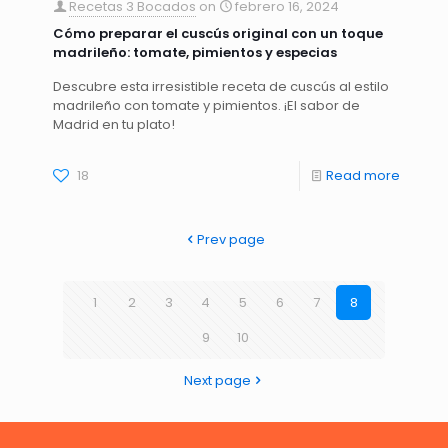
Recetas 3 Bocados
on
febrero 16, 2024
Cómo preparar el cuscús original con un toque
madrileño: tomate, pimientos y especias
Descubre esta irresistible receta de cuscús al estilo
madrileño con tomate y pimientos. ¡El sabor de
Madrid en tu plato!
18
Read more
Prev page
1
2
3
4
5
6
7
8
9
10
Next page