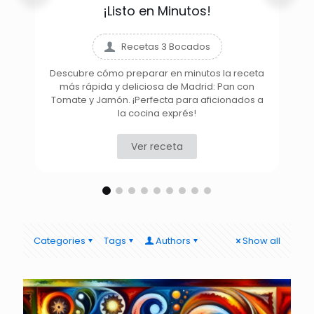
¡Listo en Minutos!
Recetas 3 Bocados
Descubre cómo preparar en minutos la receta
más rápida y deliciosa de Madrid: Pan con
D
Tomate y Jamón. ¡Perfecta para aficionados a
la cocina exprés!
Ver receta
Categories
Tags
Authors
Show all