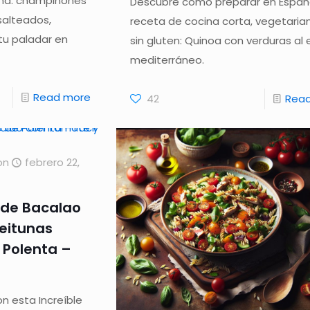
ana: champiñones
Descubre cómo preparar en Españ
salteados,
receta de cocina corta, vegetaria
tu paladar en
sin gluten: Quinoa con verduras al e
mediterráneo.
Read more
42
Rea
on
febrero 22,
 de Bacalao
eitunas
Polenta –
n esta Increíble