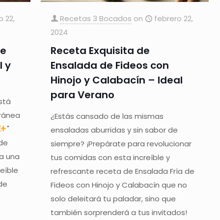
o 22,
Recetas 3 Bocados
on
febrero 22,
2024
de
Receta Exquisita de
l y
Ensalada de Fideos con
Hinojo y Calabacín – Ideal
para Verano
stá
rránea
¿Estás cansado de las mismas
"
ensaladas aburridas y sin sabor de
de
siempre? ¡Prepárate para revolucionar
ra una
tus comidas con esta increíble y
eíble
refrescante receta de Ensalada Fría de
de
Fideos con Hinojo y Calabacín que no
solo deleitará tu paladar, sino que
también sorprenderá a tus invitados!