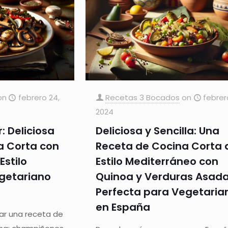
on
febrero 24,
Recetas 3 Bocados
on
febrer
2024
: Deliciosa
Deliciosa y Sencilla: Una
a Corta con
Receta de Cocina Corta 
stilo
Estilo Mediterráneo con
getariano
Quinoa y Verduras Asada
Perfecta para Vegetaria
en España
r una receta de