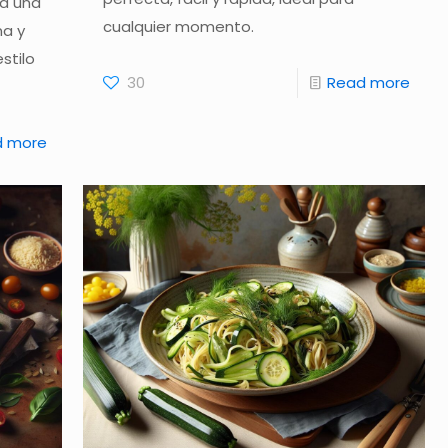
a una
cualquier momento.
na y
stilo
30
Read more
d more