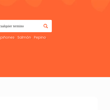
piñones
Salmón
Pepino