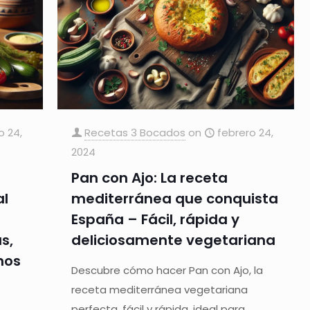
o 24,
Recetas 3 Bocados
on
febrero 24,
2024
Pan con Ajo: La receta
al
mediterránea que conquista
España – Fácil, rápida y
s,
deliciosamente vegetariana
nos
Descubre cómo hacer Pan con Ajo, la
receta mediterránea vegetariana
perfecta, fácil y rápida, ideal para