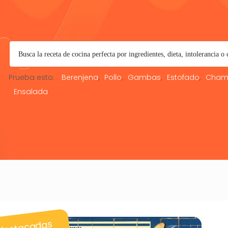
Prueba esto:
Berenjena
Pollo
Gambas
Estofado
Cham
Ensalada