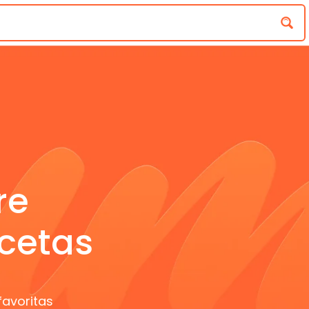
re
cetas
favoritas