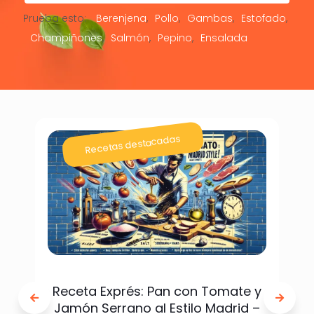
Prueba esto:
Berenjena
Pollo
Gambas
Estofado
Champiñones
Salmón
Pepino
Ensalada
Recetas destacadas
Receta Exprés: Pan con Tomate y
Jamón Serrano al Estilo Madrid –