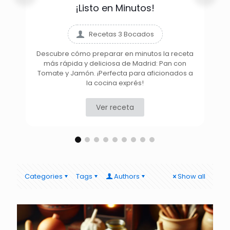
¡Listo en Minutos!
Recetas 3 Bocados
Descubre cómo preparar en minutos la receta
más rápida y deliciosa de Madrid: Pan con
D
Tomate y Jamón. ¡Perfecta para aficionados a
la cocina exprés!
Ver receta
Categories
Tags
Authors
Show all