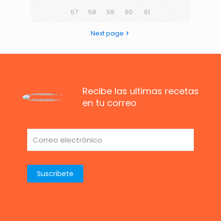
57
58
59
60
61
Next page
Recibe las ultimas recetas
en tu correo