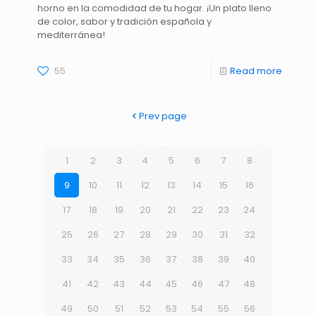
horno en la comodidad de tu hogar. ¡Un plato lleno
de color, sabor y tradición española y
mediterránea!
55
Read more
Prev page
1
2
3
4
5
6
7
8
9
10
11
12
13
14
15
16
17
18
19
20
21
22
23
24
25
26
27
28
29
30
31
32
33
34
35
36
37
38
39
40
41
42
43
44
45
46
47
48
49
50
51
52
53
54
55
56