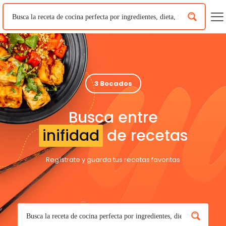
3 Bocados
Busca entre
inifidad
de recetas
Regístrate y guarda tus recetas favoritas