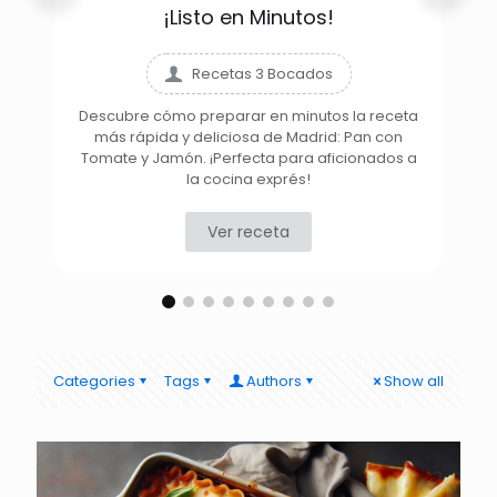
¡Listo en Minutos!
Recetas 3 Bocados
Descubre cómo preparar en minutos la receta
más rápida y deliciosa de Madrid: Pan con
D
Tomate y Jamón. ¡Perfecta para aficionados a
la cocina exprés!
Ver receta
Categories
Tags
Authors
Show all