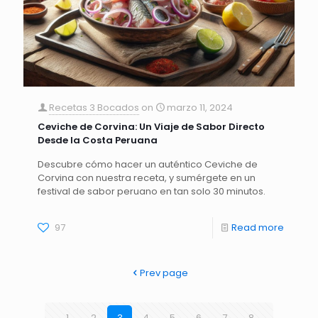
Recetas 3 Bocados
on
marzo 11, 2024
Ceviche de Corvina: Un Viaje de Sabor Directo
Desde la Costa Peruana
Descubre cómo hacer un auténtico Ceviche de
Corvina con nuestra receta, y sumérgete en un
festival de sabor peruano en tan solo 30 minutos.
97
Read more
Prev page
1
2
3
4
5
6
7
8