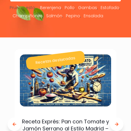
Prueba esto:
Berenjena
Pollo
Gambas
Estofado
Champiñones
Salmón
Pepino
Ensalada
Recetas destacadas
Receta Exprés: Pan con Tomate y
Jamón Serrano al Estilo Madrid –