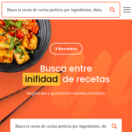
3 Bocados
Busca entre
inifidad
de recetas
Regístrate y guarda tus recetas favoritas