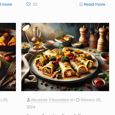
d more
32
Read more
o 25,
Recetas 3 Bocados
on
febrero 25,
2024