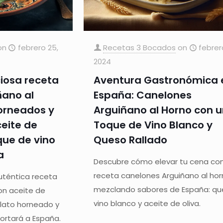
on
febrero 25,
Recetas 3 Bocados
on
febrer
2024
ciosa receta
Aventura Gastronómica 
ñano al
España: Canelones
Horneados y
Arguiñano al Horno con 
eite de
Toque de Vino Blanco y
oque de vino
Queso Rallado
a
Descubre cómo elevar tu cena con
receta canelones Arguiñano al hor
auténtica receta
mezclando sabores de España: qu
on aceite de
vino blanco y aceite de oliva.
 plato horneado y
ortará a España.