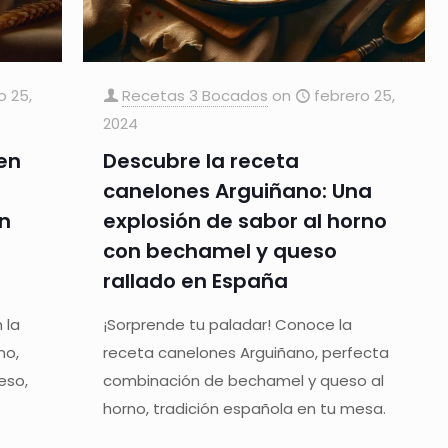
o 25,
Recetas 3 Bocados
on
febrero 25,
2024
en
Descubre la receta
canelones Arguiñano: Una
un
explosión de sabor al horno
con bechamel y queso
rallado en España
 la
¡Sorprende tu paladar! Conoce la
no,
receta canelones Arguiñano, perfecta
eso,
combinación de bechamel y queso al
horno, tradición española en tu mesa.