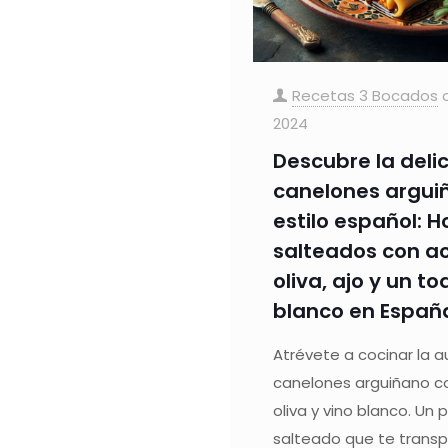
Recetas 3 Bocados
2024
Descubre la deli
canelones argui
estilo español: 
salteados con ac
oliva, ajo y un t
blanco en Españ
Atrévete a cocinar la 
canelones arguiñano c
oliva y vino blanco. Un
salteado que te transp