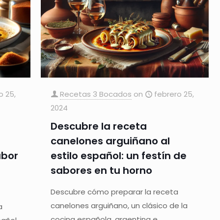
o 25,
Recetas 3 Bocados
on
febrero 25,
2024
Descubre la receta
canelones arguiñano al
abor
estilo español: un festín de
sabores en tu horno
Descubre cómo preparar la receta
canelones arguiñano, un clásico de la
a
cocina española, argentina e