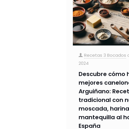
Recetas 3 Bocados
2024
Descubre cómo h
mejores canelone
Arguiñano: Recet
tradicional con 
moscada, harina
mantequilla al h
España