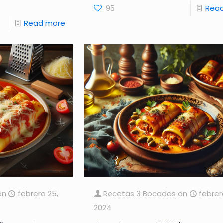
95
Rea
Read more
on
febrero 25,
Recetas 3 Bocados
on
febrer
2024