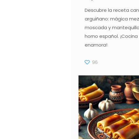
Descubre la receta ca
arguiñano: mágica mez
moscada y mantequilla,
horno español. ¡Cocina
enamora!
96