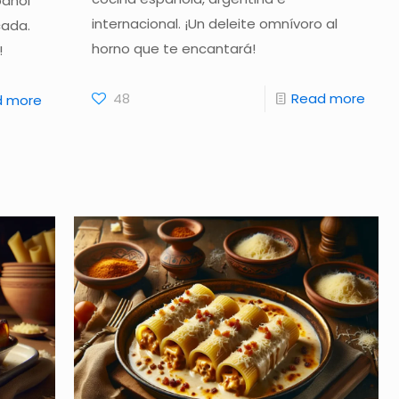
pañol
internacional. ¡Un deleite omnívoro al
cada.
horno que te encantará!
!
48
Read more
d more