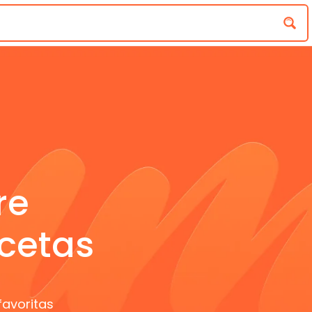
re
cetas
favoritas