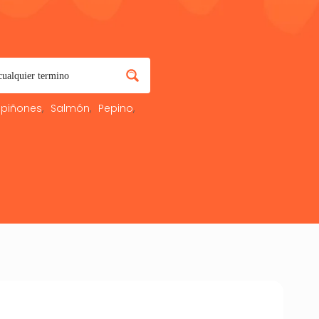
piñones
Salmón
Pepino