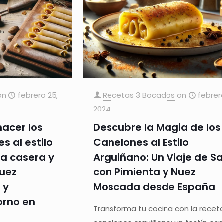
on
febrero 25,
Recetas 3 Bocados
on
febrer
2024
acer los
Descubre la Magia de los
s al estilo
Canelones al Estilo
a casera y
Arguiñano: Un Viaje de S
nuez
con Pimienta y Nuez
 y
Moscada desde España
orno en
Transforma tu cocina con la recet