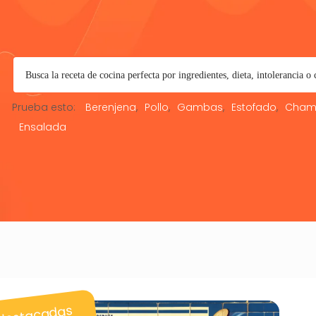
Prueba esto:
Berenjena
Pollo
Gambas
Estofado
Cham
Ensalada