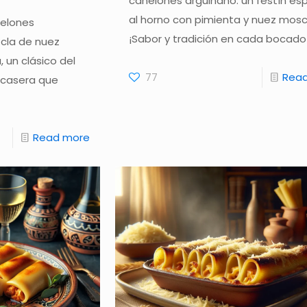
canelones arguiñano: un festín es
al horno con pimienta y nuez mos
nelones
¡Sabor y tradición en cada bocado
cla de nuez
 un clásico del
77
Rea
 casera que
Read more