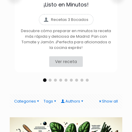
¡Listo en Minutos!
Recetas 3 Bocados
Descubre cómo preparar en minutos la receta
más rápida y deliciosa de Madrid: Pan con
D
Tomate y Jamón. ¡Perfecta para aficionados a
la cocina exprés!
Ver receta
Categories
Tags
Authors
Show all