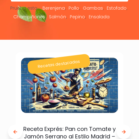
Prueba esto:
Berenjena
Pollo
Gambas
Estofado
Champiñones
Salmón
Pepino
Ensalada
Recetas destacadas
Receta Exprés: Pan con Tomate y
Jamón Serrano al Estilo Madrid –