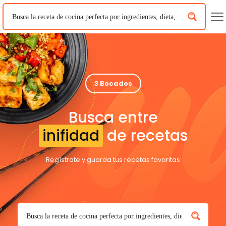
3 Bocados
Busca entre
inifidad
de recetas
Regístrate y guarda tus recetas favoritas