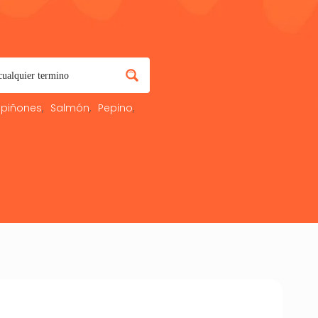
piñones
Salmón
Pepino