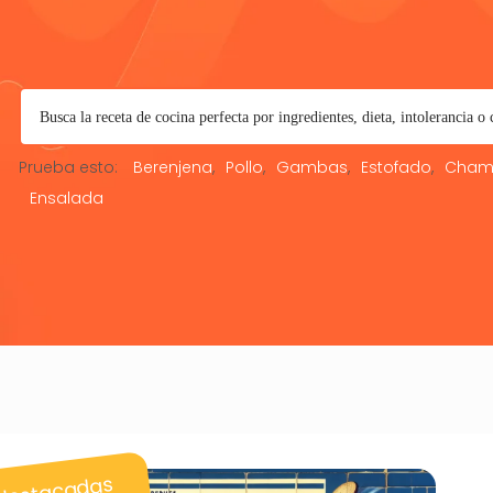
Prueba esto:
Berenjena
Pollo
Gambas
Estofado
Cham
Ensalada