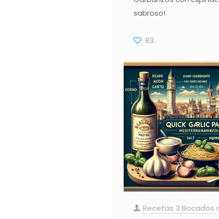
sabroso!
83
Recetas 3 Bocados