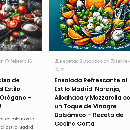
on
febrero 16,
Recetas 3 Bocados
on
febrer
2024
alsa de
Ensalada Refrescante al
 Estilo
Estilo Madrid: Naranja,
y Orégano –
Albahaca y Mozzarella c
!
un Toque de Vinagre
Balsámico – Receta de
r en minutos la
Cocina Corta
l estilo Madrid