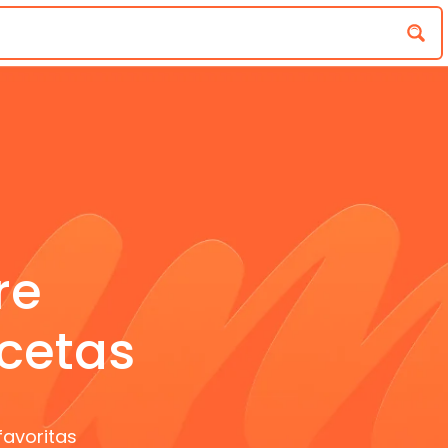
re
cetas
favoritas