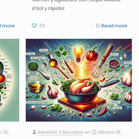
¡Fácil y rápida!
d more
63
Read more
o 16,
Recetas 3 Bocados
on
febrero 16,