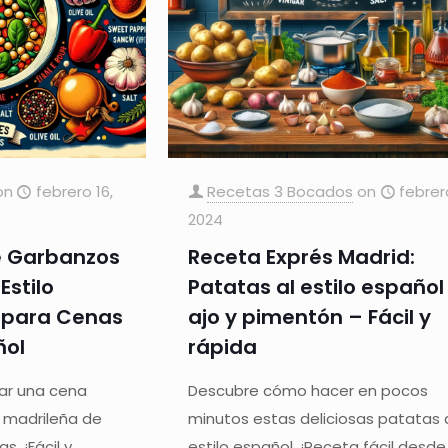
on
febrero 16,
Recetas 3 Bocados
on
febrer
2024
e Garbanzos
Receta Exprés Madrid:
Estilo
Patatas al estilo español
a para Cenas
ajo y pimentón – Fácil y
ñol
rápida
ar una cena
Descubre cómo hacer en pocos
 madrileña de
minutos estas deliciosas patatas 
. ¡Fácil y
estilo español. ¡Receta fácil desde