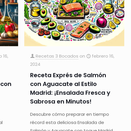
o 16,
Recetas 3 Bocados
on
febrero 16,
2024
Receta Exprés de Salmón
 con
con Aguacate al Estilo
Madrid: ¡Ensalada Fresca y
Sabrosa en Minutos!
Descubre cómo preparar en tiempo
al
récord esta deliciosa Ensalada de
Salmón y Aguacate con toque Madrid.