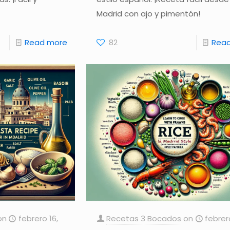
Madrid con ajo y pimentón!
Read more
82
Rea
on
febrero 16,
Recetas 3 Bocados
on
febrer