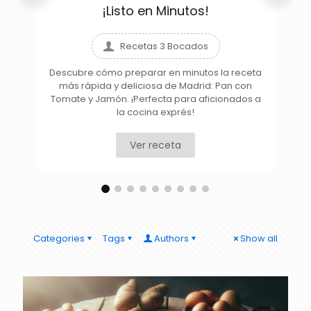
¡Listo en Minutos!
Recetas 3 Bocados
Descubre cómo preparar en minutos la receta
más rápida y deliciosa de Madrid: Pan con
D
Tomate y Jamón. ¡Perfecta para aficionados a
la cocina exprés!
Ver receta
Categories
Tags
Authors
Show all