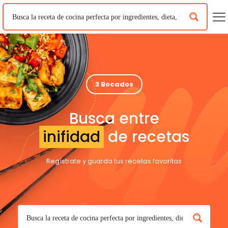
3 Bocados
Busca entre
inifidad
de recetas
Regístrate y guarda tus recetas favoritas