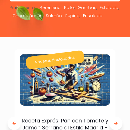
Prueba esto:
Berenjena
Pollo
Gambas
Estofado
Champiñones
Salmón
Pepino
Ensalada
Recetas destacadas
Receta Exprés: Pan con Tomate y
Jamón Serrano al Estilo Madrid –