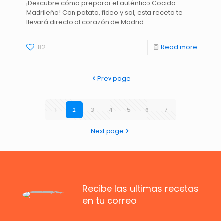
¡Descubre cómo preparar el auténtico Cocido
Madrileño! Con patata, fideo y sal, esta receta te
llevará directo al corazón de Madrid.
82
Read more
Prev page
1
2
3
4
5
6
7
Next page
Recibe las ultimas recetas
en tu correo